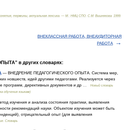
понятия
,
термины
,
актуальная
лексика
. —
М
.
:
НМЦ
СПО
.
С
.
М
.
Вишнякова
.
1999
.
ВНЕКЛАССНАЯ РАБОТА, ВНЕАУДИТОРНАЯ
РАБОТА
ПЫТА" в других словарях:
А
— ВНЕДРЕНИЕ ПЕДАГОГИЧЕСКОГО ОПЫТА. Система мер,
х новшеств, идей другими педагогами. Реализуется через
ие программ, директивных документов и др …
Новый словарь
ка обучения языкам)
тод изучения и анализа состояния практики, выявления
ности рекомендаций науки. Объектом изучения может быть
енденций), отрицательный опыт (для выявления
ие. Словарь