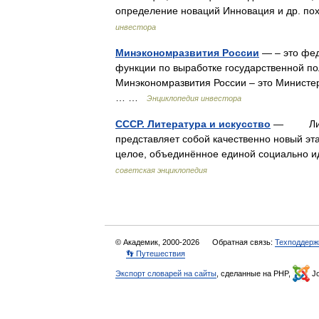
определение новаций Инновация и др. п
инвестора
Минэкономразвития России
— – это фед
функции по выработке государственной п
Минэкономразвития России – это Министер
… …
Энциклопедия инвестора
СССР. Литература и искусство
— Литер
представляет собой качественно новый эт
целое, объединённое единой социально
советская энциклопедия
© Академик, 2000-2026
Обратная связь:
Техподдерж
👣 Путешествия
Экспорт словарей на сайты
, сделанные на PHP,
Jo