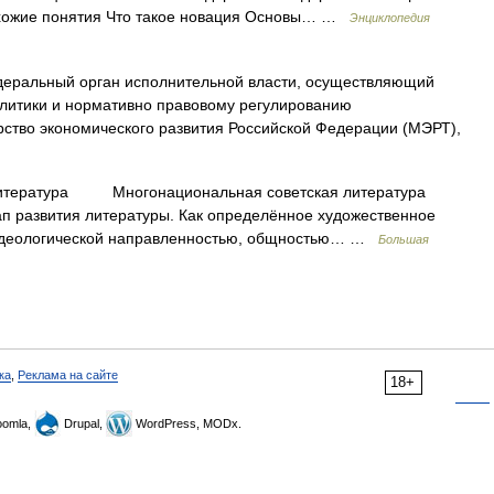
охожие понятия Что такое новация Основы… …
Энциклопедия
еральный орган исполнительной власти, осуществляющий
олитики и нормативно правовому регулированию
ство экономического развития Российской Федерации (МЭРТ),
атура Многонациональная советская литература
ап развития литературы. Как определённое художественное
 идеологической направленностью, общностью… …
Большая
ка
,
Реклама на сайте
18+
omla,
Drupal,
WordPress, MODx.