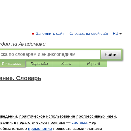
Запомнить сайт
Словарь на свой сайт
RU
едии на Академике
Найти!
Толкования
Переводы
Книги
Игры ⚽
ание. Словарь
введений
,
практическое
использование
прогрессивных
идей
,
ований
;
в
педагогической
практике
—
система
мер
обязательное
применение
новшеств
всеми
членами